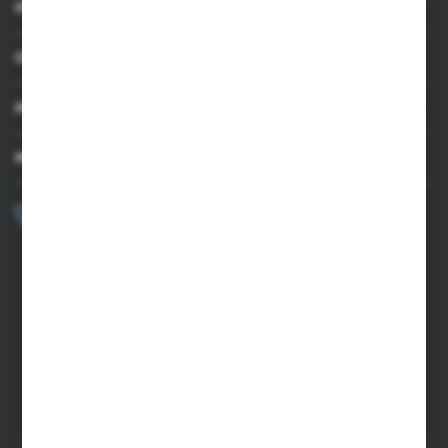
INFORMACJE
OBSŁUGA KLIENTA
MOJE KONTO
MASZ PYTANIE?
+48 502 050 479
Zapraszamy pon.-pt. 9.00-15.00
sklep@agrii.pl
FORMULARZ KONTAKTOWY