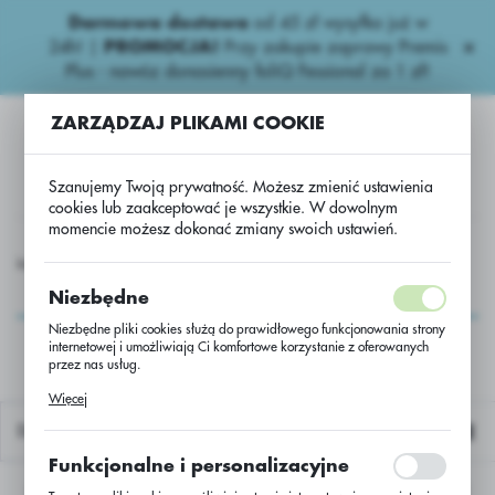
Darmowa dostawa
od 45 zł wysyłka już w
USTAWIENIA REGIONALNE
24h!
|
PROMOCJA!
Przy zakupie zaprawy Premis
Plus - nawóz donasienny foliQ Fessional za 1 zł!
Lokalizacja
ZARZĄDZAJ PLIKAMI COOKIE
Polska
Język
Szanujemy Twoją prywatność. Możesz zmienić ustawienia
polski
cookies lub zaakceptować je wszystkie. W dowolnym
momencie możesz dokonać zmiany swoich ustawień.
Waluta
dnicze
Fungicydy Ogrodnicze.
Thiuram Granuflo 80 WG
Polski złoty (PLN)
Thiuram Granuflo 80
Niezbędne
WG
Niezbędne pliki cookies służą do prawidłowego funkcjonowania strony
internetowej i umożliwiają Ci komfortowe korzystanie z oferowanych
ZAPISZ
przez nas usług.
Pliki cookies odpowiadają na podejmowane przez Ciebie działania w
Więcej
celu m.in. dostosowania Twoich ustawień preferencji prywatności,
logowania czy wypełniania formularzy. Dzięki plikom cookies strona, z
Domyślnie
której korzystasz, może działać bez zakłóceń.
Funkcjonalne i personalizacyjne