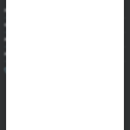
INFORMACJE
OBSŁUGA KLIENTA
MOJE KONTO
MASZ PYTANIE?
+48 502 050 479
Zapraszamy pon.-pt. 9.00-15.00
sklep@agrii.pl
FORMULARZ KONTAKTOWY