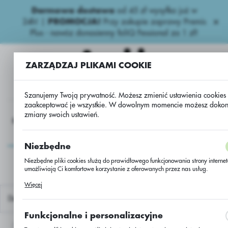
Darmowa dostawa
od 45 zł wysyłka już w
USTAWIENIA REGIONALNE
24h!
|
PROMOCJA!
Przy zakupie zaprawy Premis
Plus - nawóz donasienny foliQ Fessional za 1 zł!
Lokalizacja
Polska
ZARZĄDZAJ PLIKAMI COOKIE
Język
polski
Szanujemy Twoją prywatność. Możesz zmienić ustawienia cookies 
zaakceptować je wszystkie. W dowolnym momencie możesz doko
zmiany swoich ustawień.
Waluta
Regulatory rzepak
Tilmor Promo/Tilmor240EC+Proteus110
Polski złoty (PLN)
Tilmor
Niezbędne
Promo/Tilmor240EC+Prote
ZAPISZ
Niezbędne pliki cookies służą do prawidłowego funkcjonowania strony internet
umożliwiają Ci komfortowe korzystanie z oferowanych przez nas usług.
Pliki cookies odpowiadają na podejmowane przez Ciebie działania w celu m.i
Więcej
dostosowania Twoich ustawień preferencji prywatności, logowania czy wypełni
formularzy. Dzięki plikom cookies strona, z której korzystasz, może działać bez
Domyślnie
zakłóceń.
Funkcjonalne i personalizacyjne