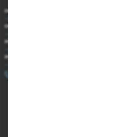
INFORMACJE
OBSŁUGA KLIENTA
MOJE KONTO
MASZ PYTANIE?
+48 502 050 479
Zapraszamy pon.-pt. 9.00-15.00
sklep@agrii.pl
FORMULARZ KONTAKTOWY