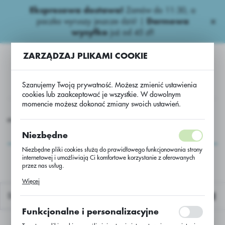
Ekspresowa dostawa!
Zamów do 11:30, a
USTAWIENIA REGIONALNE
paczka wyruszy jeszcze dziś! |
Darmowa
wysyłka
już od 45 zł!
Lokalizacja
ZARZĄDZAJ PLIKAMI COOKIE
Polska
Język
Szanujemy Twoją prywatność. Możesz zmienić ustawienia
polski
cookies lub zaakceptować je wszystkie. W dowolnym
momencie możesz dokonać zmiany swoich ustawień.
Waluta
ziane
Herbicydy pozostałe.
Titus 25WG/20g+Trend90EC
Polski złoty (PLN)
Titus
Niezbędne
25WG/20g+Trend90EC
Niezbędne pliki cookies służą do prawidłowego funkcjonowania strony
internetowej i umożliwiają Ci komfortowe korzystanie z oferowanych
ZAPISZ
przez nas usług.
Pliki cookies odpowiadają na podejmowane przez Ciebie działania w
Więcej
celu m.in. dostosowania Twoich ustawień preferencji prywatności,
logowania czy wypełniania formularzy. Dzięki plikom cookies strona, z
Domyślnie
której korzystasz, może działać bez zakłóceń.
Funkcjonalne i personalizacyjne