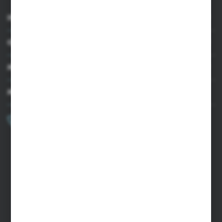
INFORMACJE
OBSŁUGA KLIENTA
MOJE KONTO
MASZ PYTANIE?
+48 502 050 479
Zapraszamy pon.-pt. 9.00-15.00
sklep@agrii.pl
FORMULARZ KONTAKTOWY