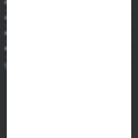
INFORMACJE
OBSŁUGA KLIENTA
MOJE KONTO
MASZ PYTANIE?
+48 502 050 479
Zapraszamy pon.-pt. 9.00-15.00
sklep@agrii.pl
FORMULARZ KONTAKTOWY