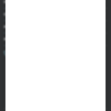
INFORMACJE
OBSŁUGA KLIENTA
MOJE KONTO
MASZ PYTANIE?
+48 502 050 479
Zapraszamy pon.-pt. 9.00-15.00
sklep@agrii.pl
FORMULARZ KONTAKTOWY