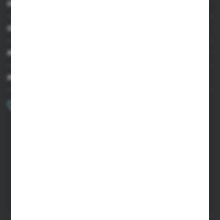
INFORMACJE
OBSŁUGA KLIENTA
MOJE KONTO
MASZ PYTANIE?
+48 502 050 479
Zapraszamy pon.-pt. 9.00-15.00
sklep@agrii.pl
FORMULARZ KONTAKTOWY