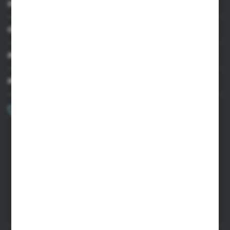
INFORMACJE
OBSŁUGA KLIENTA
MOJE KONTO
MASZ PYTANIE?
+48 502 050 479
Zapraszamy pon.-pt. 9.00-15.00
sklep@agrii.pl
FORMULARZ KONTAKTOWY