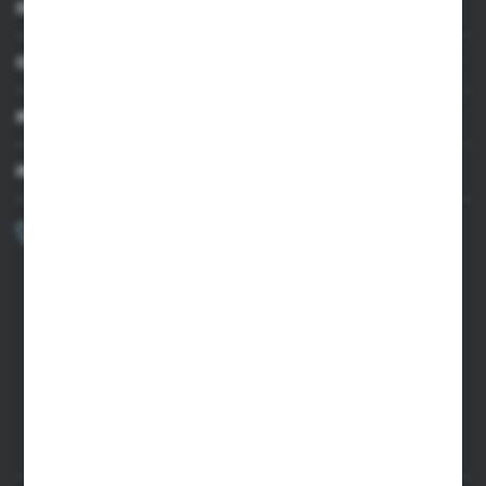
INFORMACJE
OBSŁUGA KLIENTA
MOJE KONTO
MASZ PYTANIE?
+48 502 050 479
Zapraszamy pon.-pt. 9.00-15.00
sklep@agrii.pl
FORMULARZ KONTAKTOWY