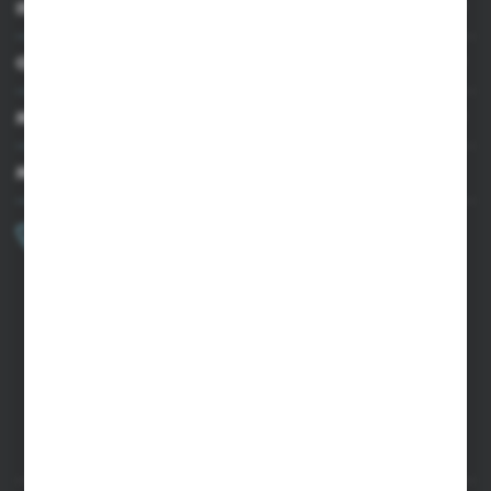
INFORMACJE
OBSŁUGA KLIENTA
MOJE KONTO
MASZ PYTANIE?
+48 502 050 479
Zapraszamy pon.-pt. 9.00-15.00
sklep@agrii.pl
FORMULARZ KONTAKTOWY