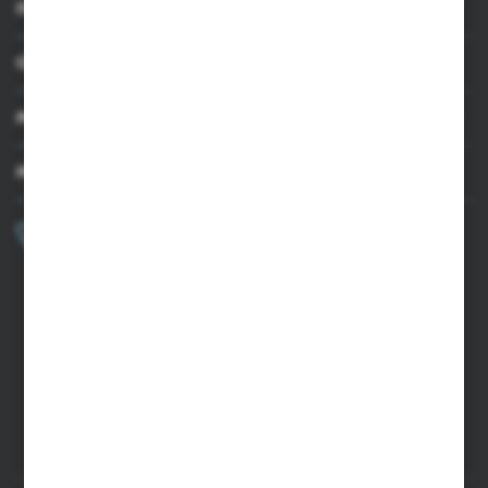
INFORMACJE
OBSŁUGA KLIENTA
MOJE KONTO
MASZ PYTANIE?
+48 502 050 479
Zapraszamy pon.-pt. 9.00-15.00
sklep@agrii.pl
FORMULARZ KONTAKTOWY