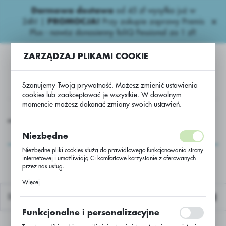
Darmowa dostawa
od 45 zł wysyłka już w
USTAWIENIA REGIONALNE
24h!
|
PROMOCJA!
Przy zakupie zaprawy Premis
Plus - nawóz donasienny foliQ Fessional za 1 zł!
Lokalizacja
ZARZĄDZAJ PLIKAMI COOKIE
Polska
Język
Szanujemy Twoją prywatność. Możesz zmienić ustawienia
polski
cookies lub zaakceptować je wszystkie. W dowolnym
momencie możesz dokonać zmiany swoich ustawień.
Waluta
dowe - export
N.D zawiesinowe
Triax Magnesium N-free.
Polski złoty (PLN)
Triax Magnesium N-
Niezbędne
free.
Niezbędne pliki cookies służą do prawidłowego funkcjonowania strony
internetowej i umożliwiają Ci komfortowe korzystanie z oferowanych
ZAPISZ
przez nas usług.
Pliki cookies odpowiadają na podejmowane przez Ciebie działania w
Więcej
celu m.in. dostosowania Twoich ustawień preferencji prywatności,
logowania czy wypełniania formularzy. Dzięki plikom cookies strona, z
Domyślnie
której korzystasz, może działać bez zakłóceń.
Funkcjonalne i personalizacyjne