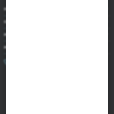
INFORMACJE
OBSŁUGA KLIENTA
MOJE KONTO
MASZ PYTANIE?
+48 502 050 479
Zapraszamy pon.-pt. 9.00-15.00
sklep@agrii.pl
FORMULARZ KONTAKTOWY