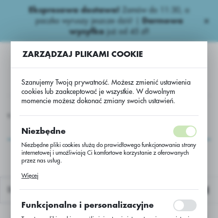
Ekspresowa dostawa!
Zamów do 11:30, a
USTAWIENIA REGIONALNE
paczka wyruszy jeszcze dziś! |
Darmowa
wysyłka
już od 45 zł!
Lokalizacja
ZARZĄDZAJ PLIKAMI COOKIE
Polska
Język
Szanujemy Twoją prywatność. Możesz zmienić ustawienia
polski
cookies lub zaakceptować je wszystkie. W dowolnym
momencie możesz dokonać zmiany swoich ustawień.
Waluta
port
Nawozy dolistne- Export
Triax suspension AscoVigor.
Polski złoty (PLN)
Triax suspension
Niezbędne
AscoVigor.
Niezbędne pliki cookies służą do prawidłowego funkcjonowania strony
internetowej i umożliwiają Ci komfortowe korzystanie z oferowanych
ZAPISZ
przez nas usług.
Pliki cookies odpowiadają na podejmowane przez Ciebie działania w
Więcej
celu m.in. dostosowania Twoich ustawień preferencji prywatności,
logowania czy wypełniania formularzy. Dzięki plikom cookies strona, z
Domyślnie
której korzystasz, może działać bez zakłóceń.
Funkcjonalne i personalizacyjne