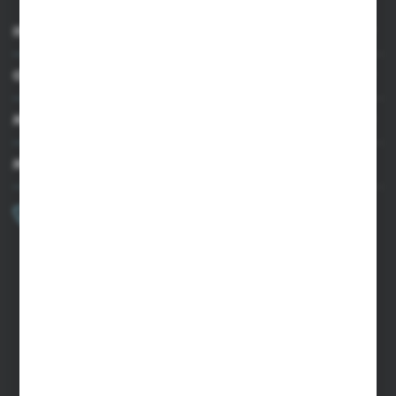
INFORMACJE
OBSŁUGA KLIENTA
MOJE KONTO
MASZ PYTANIE?
+48 502 050 479
Zapraszamy pon.-pt. 9.00-15.00
sklep@agrii.pl
FORMULARZ KONTAKTOWY