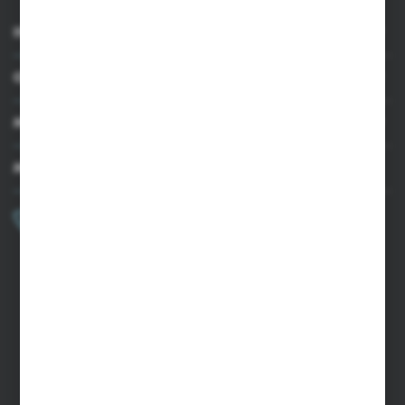
INFORMACJE
OBSŁUGA KLIENTA
MOJE KONTO
MASZ PYTANIE?
+48 502 050 479
Zapraszamy pon.-pt. 9.00-15.00
sklep@agrii.pl
FORMULARZ KONTAKTOWY