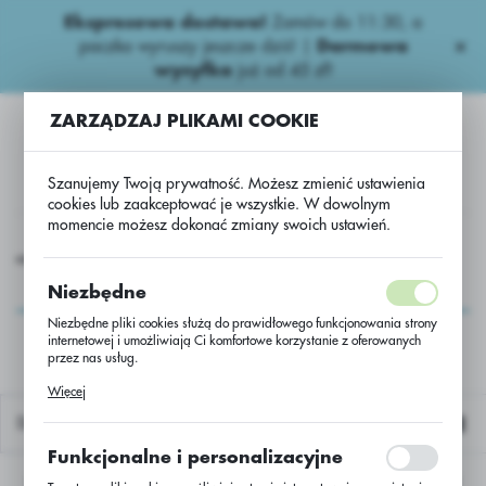
Ekspresowa dostawa!
Zamów do 11:30, a
USTAWIENIA REGIONALNE
paczka wyruszy jeszcze dziś! |
Darmowa
wysyłka
już od 45 zł!
Lokalizacja
ZARZĄDZAJ PLIKAMI COOKIE
Polska
Język
Szanujemy Twoją prywatność. Możesz zmienić ustawienia
polski
cookies lub zaakceptować je wszystkie. W dowolnym
momencie możesz dokonać zmiany swoich ustawień.
Waluta
export
N.D zawiesinowe
Triax suspension Calciumboor BE
Polski złoty (PLN)
Triax suspension
Niezbędne
Calciumboor BE
Niezbędne pliki cookies służą do prawidłowego funkcjonowania strony
internetowej i umożliwiają Ci komfortowe korzystanie z oferowanych
ZAPISZ
przez nas usług.
Pliki cookies odpowiadają na podejmowane przez Ciebie działania w
Więcej
celu m.in. dostosowania Twoich ustawień preferencji prywatności,
logowania czy wypełniania formularzy. Dzięki plikom cookies strona, z
Domyślnie
której korzystasz, może działać bez zakłóceń.
Funkcjonalne i personalizacyjne