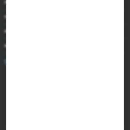
INFORMACJE
OBSŁUGA KLIENTA
MOJE KONTO
MASZ PYTANIE?
+48 502 050 479
Zapraszamy pon.-pt. 9.00-15.00
sklep@agrii.pl
FORMULARZ KONTAKTOWY