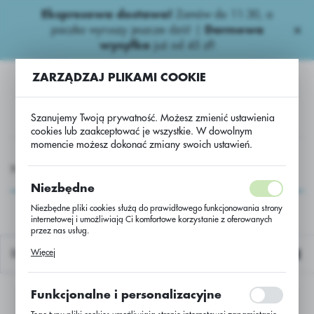
Ekspresowa dostawa!
Zamów do 11:30, a
USTAWIENIA REGIONALNE
paczka wyruszy jeszcze dziś! |
Darmowa
wysyłka
już od 45 zł!
Lokalizacja
ZARZĄDZAJ PLIKAMI COOKIE
Polska
Język
Szanujemy Twoją prywatność. Możesz zmienić ustawienia
polski
cookies lub zaakceptować je wszystkie. W dowolnym
momencie możesz dokonać zmiany swoich ustawień.
Waluta
rawy, motylkowe Nasiona
Trawy, motylkowe
TrraLife Rigol
Polski złoty (PLN)
TrraLife Rigol
Niezbędne
Niezbędne pliki cookies służą do prawidłowego funkcjonowania strony
internetowej i umożliwiają Ci komfortowe korzystanie z oferowanych
ZAPISZ
przez nas usług.
Pliki cookies odpowiadają na podejmowane przez Ciebie działania w
Więcej
Domyślnie
celu m.in. dostosowania Twoich ustawień preferencji prywatności,
logowania czy wypełniania formularzy. Dzięki plikom cookies strona, z
której korzystasz, może działać bez zakłóceń.
Funkcjonalne i personalizacyjne
Nie znaleziono produktów w tej kategorii:
Proszę wybrać inną kategorię.