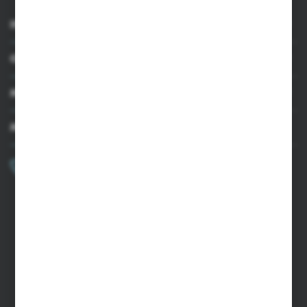
INFORMACJE
OBSŁUGA KLIENTA
MOJE KONTO
MASZ PYTANIE?
+48 502 050 479
Zapraszamy pon.-pt. 9.00-15.00
sklep@agrii.pl
FORMULARZ KONTAKTOWY