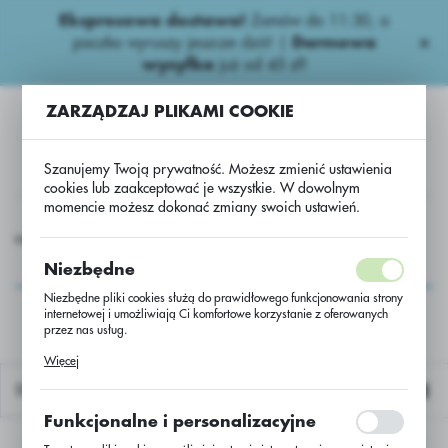
Ekspresowa dostawa!
Zamów do 11:30, a
USTAWIENIA REGIONALNE
paczka wyruszy jeszcze dziś! |
Darmowa
wysyłka
już od 45 zł!
Lokalizacja
ZARZĄDZAJ PLIKAMI COOKIE
Polska
Język
Szanujemy Twoją prywatność. Możesz zmienić ustawienia
polski
cookies lub zaakceptować je wszystkie. W dowolnym
momencie możesz dokonać zmiany swoich ustawień.
Waluta
nawozy
Wieloskładnikowe
ULTRA 8 NPK 8-20-30 +5S/ BB
Polski złoty (PLN)
ULTRA 8 NPK 8-20-30
Niezbędne
+5S/ BB
Niezbędne pliki cookies służą do prawidłowego funkcjonowania strony
internetowej i umożliwiają Ci komfortowe korzystanie z oferowanych
ZAPISZ
przez nas usług.
Pliki cookies odpowiadają na podejmowane przez Ciebie działania w
Więcej
celu m.in. dostosowania Twoich ustawień preferencji prywatności,
logowania czy wypełniania formularzy. Dzięki plikom cookies strona, z
Domyślnie
której korzystasz, może działać bez zakłóceń.
Funkcjonalne i personalizacyjne