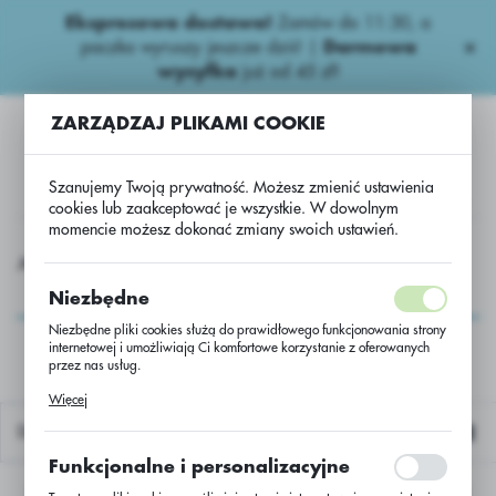
Ekspresowa dostawa!
Zamów do 11:30, a
USTAWIENIA REGIONALNE
paczka wyruszy jeszcze dziś! |
Darmowa
wysyłka
już od 45 zł!
Lokalizacja
ZARZĄDZAJ PLIKAMI COOKIE
Polska
Język
Szanujemy Twoją prywatność. Możesz zmienić ustawienia
polski
cookies lub zaakceptować je wszystkie. W dowolnym
momencie możesz dokonać zmiany swoich ustawień.
Waluta
UMOB
UMOBI
Usługa czyszczenia + zaprawiania żyta
Polski złoty (PLN)
Usługa czyszczenia +
Niezbędne
zaprawiania żyta
Niezbędne pliki cookies służą do prawidłowego funkcjonowania strony
internetowej i umożliwiają Ci komfortowe korzystanie z oferowanych
ZAPISZ
przez nas usług.
Pliki cookies odpowiadają na podejmowane przez Ciebie działania w
Więcej
celu m.in. dostosowania Twoich ustawień preferencji prywatności,
logowania czy wypełniania formularzy. Dzięki plikom cookies strona, z
Domyślnie
której korzystasz, może działać bez zakłóceń.
Funkcjonalne i personalizacyjne