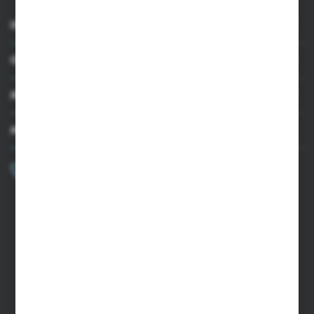
INFORMACJE
OBSŁUGA KLIENTA
MOJE KONTO
MASZ PYTANIE?
+48 502 050 479
Zapraszamy pon.-pt. 9.00-15.00
sklep@agrii.pl
FORMULARZ KONTAKTOWY