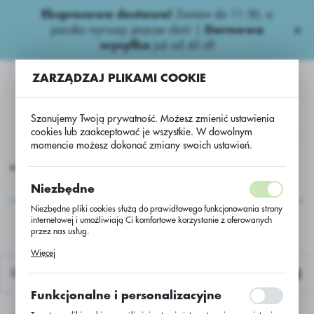
Ekspresowa dostawa!
Zamów do 11:30, a
USTAWIENIA REGIONALNE
paczka wyruszy jeszcze dziś! |
Darmowa
wysyłka
już od 45 zł!
Lokalizacja
ZARZĄDZAJ PLIKAMI COOKIE
Polska
Język
Szanujemy Twoją prywatność. Możesz zmienić ustawienia
polski
cookies lub zaakceptować je wszystkie. W dowolnym
momencie możesz dokonać zmiany swoich ustawień.
Waluta
Inne Nasiona
Inne
Usługa Przerobu Fasoli Alesia a'20 Kg
Polski złoty (PLN)
Usługa Przerobu Fasoli
Niezbędne
Alesia a'20 Kg
Niezbędne pliki cookies służą do prawidłowego funkcjonowania strony
internetowej i umożliwiają Ci komfortowe korzystanie z oferowanych
ZAPISZ
przez nas usług.
Pliki cookies odpowiadają na podejmowane przez Ciebie działania w
Więcej
celu m.in. dostosowania Twoich ustawień preferencji prywatności,
logowania czy wypełniania formularzy. Dzięki plikom cookies strona, z
Domyślnie
której korzystasz, może działać bez zakłóceń.
Funkcjonalne i personalizacyjne