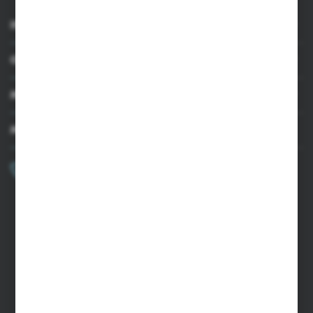
INFORMACJE
OBSŁUGA KLIENTA
MOJE KONTO
MASZ PYTANIE?
+48 502 050 479
Zapraszamy pon.-pt. 9.00-15.00
sklep@agrii.pl
FORMULARZ KONTAKTOWY