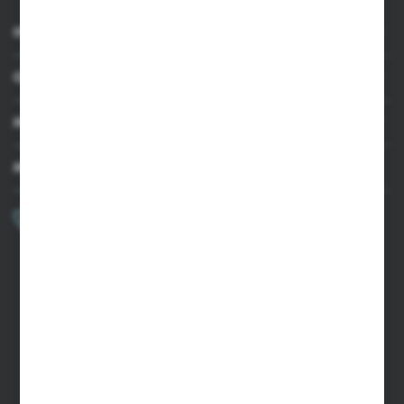
INFORMACJE
OBSŁUGA KLIENTA
MOJE KONTO
MASZ PYTANIE?
+48 502 050 479
Zapraszamy pon.-pt. 9.00-15.00
sklep@agrii.pl
FORMULARZ KONTAKTOWY