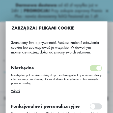
Darmowa dostawa
od 45 zł wysyłka już w
USTAWIENIA REGIONALNE
24h!
|
PROMOCJA!
Przy zakupie zaprawy Premis
Plus - nawóz donasienny foliQ Fessional za 1 zł!
Lokalizacja
ZARZĄDZAJ PLIKAMI COOKIE
Polska
Język
Szanujemy Twoją prywatność. Możesz zmienić ustawienia
polski
cookies lub zaakceptować je wszystkie. W dowolnym
momencie możesz dokonać zmiany swoich ustawień.
Waluta
NA
Inne Nasiona
Inne
usługa przerobu kuku Joffrey
Polski złoty (PLN)
usługa przerobu kuku
Niezbędne
Joffrey
Niezbędne pliki cookies służą do prawidłowego funkcjonowania strony
internetowej i umożliwiają Ci komfortowe korzystanie z oferowanych
ZAPISZ
przez nas usług.
Pliki cookies odpowiadają na podejmowane przez Ciebie działania w
Więcej
celu m.in. dostosowania Twoich ustawień preferencji prywatności,
logowania czy wypełniania formularzy. Dzięki plikom cookies strona, z
Domyślnie
której korzystasz, może działać bez zakłóceń.
Funkcjonalne i personalizacyjne