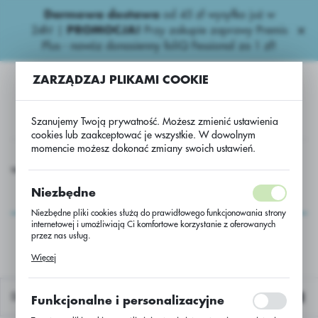
Darmowa dostawa
od 45 zł wysyłka już w
USTAWIENIA REGIONALNE
24h!
|
PROMOCJA!
Przy zakupie zaprawy Premis
Plus - nawóz donasienny foliQ Fessional za 1 zł!
Lokalizacja
ZARZĄDZAJ PLIKAMI COOKIE
Polska
Język
Szanujemy Twoją prywatność. Możesz zmienić ustawienia
polski
cookies lub zaakceptować je wszystkie. W dowolnym
momencie możesz dokonać zmiany swoich ustawień.
Waluta
siona
Inne
usługa przerobu rzepaku Absolut/Scenic/jedn.
Polski złoty (PLN)
usługa przerobu
Niezbędne
rzepaku
Niezbędne pliki cookies służą do prawidłowego funkcjonowania strony
ZAPISZ
internetowej i umożliwiają Ci komfortowe korzystanie z oferowanych
Absolut/Scenic/jedn.
przez nas usług.
Pliki cookies odpowiadają na podejmowane przez Ciebie działania w
Więcej
celu m.in. dostosowania Twoich ustawień preferencji prywatności,
logowania czy wypełniania formularzy. Dzięki plikom cookies strona, z
której korzystasz, może działać bez zakłóceń.
Domyślnie
Funkcjonalne i personalizacyjne