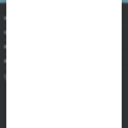
INFORMACJE
OBSŁUGA KLIENTA
MOJE KONTO
MASZ PYTANIE?
+48 502 050 479
Zapraszamy pon.-pt. 9.00-15.00
sklep@agrii.pl
FORMULARZ KONTAKTOWY