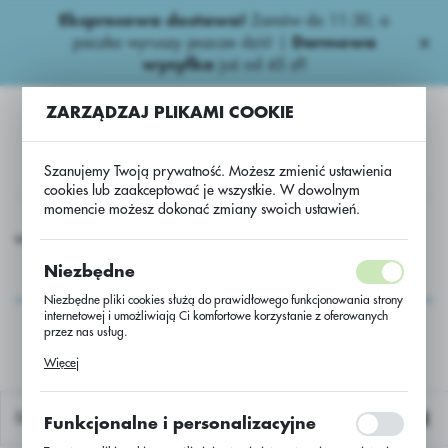
Ekspresowa dostawa!
Zamów do 11:30, a
USTAWIENIA REGIONALNE
paczka wyruszy jeszcze dziś! |
Darmowa
wysyłka
już od 45 zł!
Lokalizacja
ZARZĄDZAJ PLIKAMI COOKIE
Polska
Język
Szanujemy Twoją prywatność. Możesz zmienić ustawienia
polski
cookies lub zaakceptować je wszystkie. W dowolnym
momencie możesz dokonać zmiany swoich ustawień.
Waluta
iona
Inne
usługa przerobu rzepaku Advocat/Scenic/jedn
Polski złoty (PLN)
usługa przerobu
Niezbędne
rzepaku
Niezbędne pliki cookies służą do prawidłowego funkcjonowania strony
ZAPISZ
internetowej i umożliwiają Ci komfortowe korzystanie z oferowanych
Advocat/Scenic/jedn
przez nas usług.
Pliki cookies odpowiadają na podejmowane przez Ciebie działania w
Więcej
celu m.in. dostosowania Twoich ustawień preferencji prywatności,
logowania czy wypełniania formularzy. Dzięki plikom cookies strona, z
której korzystasz, może działać bez zakłóceń.
Domyślnie
Funkcjonalne i personalizacyjne