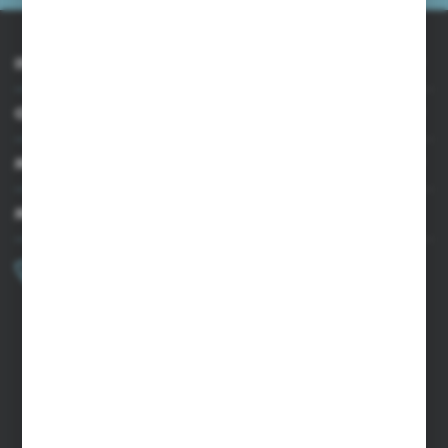
INFORMACJE
OBSŁUGA KLIENTA
MOJE KONTO
MASZ PYTANIE?
+48 502 050 479
Zapraszamy pon.-pt. 9.00-15.00
sklep@agrii.pl
FORMULARZ KONTAKTOWY