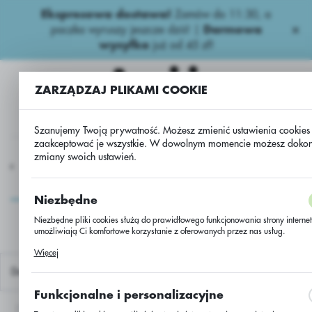
Ekspresowa dostawa!
Zamów do 11:30, a
USTAWIENIA REGIONALNE
paczka wyruszy jeszcze dziś! |
Darmowa
wysyłka
już od 45 zł!
Lokalizacja
Polska
ZARZĄDZAJ PLIKAMI COOKIE
Język
polski
Szanujemy Twoją prywatność. Możesz zmienić ustawienia cookies 
zaakceptować je wszystkie. W dowolnym momencie możesz doko
zmiany swoich ustawień.
Waluta
Inne
usługa przerobu rzepaku Ambassador/Buteo+Scenic/jedn.
Polski złoty (PLN)
usługa przerobu rzepaku
Niezbędne
Ambassador/Buteo+Scenic/
ZAPISZ
Niezbędne pliki cookies służą do prawidłowego funkcjonowania strony internet
umożliwiają Ci komfortowe korzystanie z oferowanych przez nas usług.
Pliki cookies odpowiadają na podejmowane przez Ciebie działania w celu m.i
Więcej
dostosowania Twoich ustawień preferencji prywatności, logowania czy wypełni
formularzy. Dzięki plikom cookies strona, z której korzystasz, może działać bez
Domyślnie
zakłóceń.
Funkcjonalne i personalizacyjne