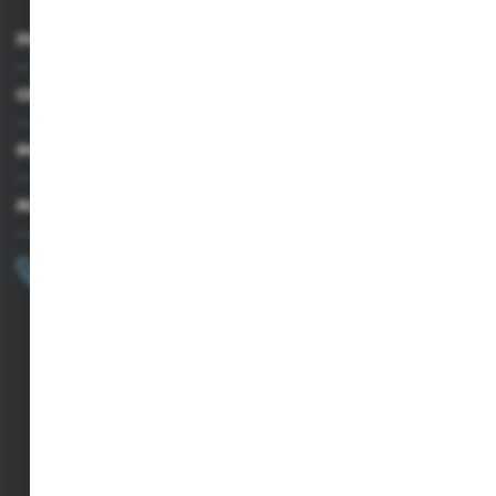
INFORMACJE
OBSŁUGA KLIENTA
MOJE KONTO
MASZ PYTANIE?
+48 502 050 479
Zapraszamy pon.-pt. 9.00-15.00
sklep@agrii.pl
FORMULARZ KONTAKTOWY