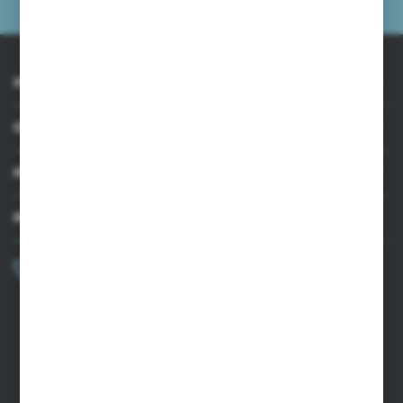
INFORMACJE
OBSŁUGA KLIENTA
MOJE KONTO
MASZ PYTANIE?
+48 502 050 479
Zapraszamy pon.-pt. 9.00-15.00
sklep@agrii.pl