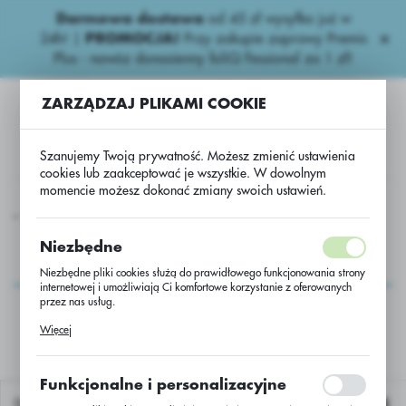
Darmowa dostawa
od 45 zł wysyłka już w
USTAWIENIA REGIONALNE
24h!
|
PROMOCJA!
Przy zakupie zaprawy Premis
Plus - nawóz donasienny foliQ Fessional za 1 zł!
Lokalizacja
ZARZĄDZAJ PLIKAMI COOKIE
Polska
Język
Szanujemy Twoją prywatność. Możesz zmienić ustawienia
polski
cookies lub zaakceptować je wszystkie. W dowolnym
momencie możesz dokonać zmiany swoich ustawień.
Waluta
Usługa przerobu rzepaku Bachus B /Buteo+Scenic/2mln nasion
Polski złoty (PLN)
Usługa przerobu
Niezbędne
rzepaku Bachus B
Niezbędne pliki cookies służą do prawidłowego funkcjonowania strony
ZAPISZ
internetowej i umożliwiają Ci komfortowe korzystanie z oferowanych
/Buteo+Scenic/2mln
przez nas usług.
nasion
Pliki cookies odpowiadają na podejmowane przez Ciebie działania w
Więcej
celu m.in. dostosowania Twoich ustawień preferencji prywatności,
logowania czy wypełniania formularzy. Dzięki plikom cookies strona, z
której korzystasz, może działać bez zakłóceń.
Funkcjonalne i personalizacyjne
Domyślnie