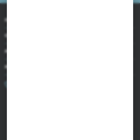
INFORMACJE
OBSŁUGA KLIENTA
MOJE KONTO
MASZ PYTANIE?
+48 502 050 479
Zapraszamy pon.-pt. 9.00-15.00
sklep@agrii.pl
FORMULARZ KONTAKTOWY