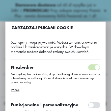
Darmowa dostawa
od 45 zł wysyłka już w
USTAWIENIA REGIONALNE
24h!
|
PROMOCJA!
Przy zakupie zaprawy Premis
Plus - nawóz donasienny foliQ Fessional za 1 zł!
Lokalizacja
ZARZĄDZAJ PLIKAMI COOKIE
Polska
Język
Szanujemy Twoją prywatność. Możesz zmienić ustawienia
polski
cookies lub zaakceptować je wszystkie. W dowolnym
momencie możesz dokonać zmiany swoich ustawień.
Waluta
a
Inne
usługa przerobu rzepaku Bono/2mln/Scenic/jedn.
Polski złoty (PLN)
usługa przerobu
Niezbędne
rzepaku
Niezbędne pliki cookies służą do prawidłowego funkcjonowania strony
ZAPISZ
internetowej i umożliwiają Ci komfortowe korzystanie z oferowanych
Bono/2mln/Scenic/jedn.
przez nas usług.
Pliki cookies odpowiadają na podejmowane przez Ciebie działania w
Więcej
celu m.in. dostosowania Twoich ustawień preferencji prywatności,
logowania czy wypełniania formularzy. Dzięki plikom cookies strona, z
której korzystasz, może działać bez zakłóceń.
Domyślnie
Funkcjonalne i personalizacyjne