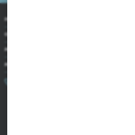
INFORMACJE
OBSŁUGA KLIENTA
MOJE KONTO
MASZ PYTANIE?
+48 502 050 479
Zapraszamy pon.-pt. 9.00-15.00
sklep@agrii.pl
FORMULARZ KONTAKTOWY