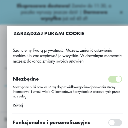
Ekspresowa dostawa!
Zamów do 11:30, a
USTAWIENIA REGIONALNE
paczka wyruszy jeszcze dziś! |
Darmowa
wysyłka
już od 45 zł!
Lokalizacja
ZARZĄDZAJ PLIKAMI COOKIE
Polska
Język
Szanujemy Twoją prywatność. Możesz zmienić ustawienia
polski
cookies lub zaakceptować je wszystkie. W dowolnym momencie
możesz dokonać zmiany swoich ustawień.
Waluta
e
usługa przerobu rzepaku CBI 19-13/1mln/Buteo+Scenic/jedn
Polski złoty (PLN)
usługa przerobu rzepaku
Niezbędne
CBI 19-
Niezbędne pliki cookies służą do prawidłowego funkcjonowania strony
ZAPISZ
13/1mln/Buteo+Scenic/jed
internetowej i umożliwiają Ci komfortowe korzystanie z oferowanych przez
nas usług.
Pliki cookies odpowiadają na podejmowane przez Ciebie działania w celu
Więcej
m.in. dostosowania Twoich ustawień preferencji prywatności, logowania czy
wypełniania formularzy. Dzięki plikom cookies strona, z której korzystasz,
może działać bez zakłóceń.
Domyślnie
Funkcjonalne i personalizacyjne