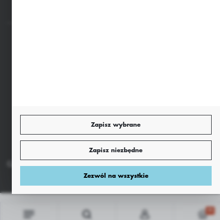
Bezpieczne płatności
Dołącz do nas
Zapisz wybrane
Zapisz niezbędne
Copyright by sklep.agrii.pl
Agencja interaktywna
[ti]
Powered by
2ClickShop®
Zezwól na wszystkie
(0)