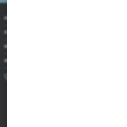
INFORMACJE
OBSŁUGA KLIENTA
MOJE KONTO
MASZ PYTANIE?
+48 502 050 479
Zapraszamy pon.-pt. 9.00-15.00
sklep@agrii.pl
FORMULARZ KONTAKTOWY