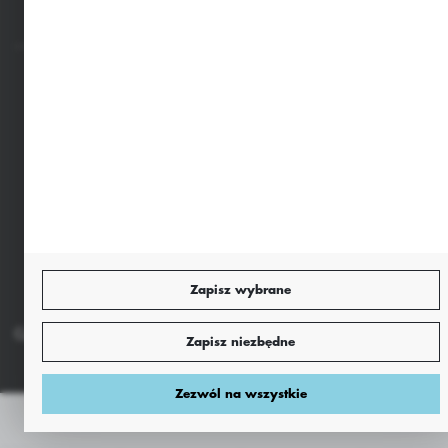
Bezpieczne płatności
Dołącz do nas
Zapisz wybrane
Copyright by sklep.agrii.pl
Agencja interaktywna
[ti]
Powered by
Zapisz niezbędne
2ClickShop®
Zezwól na wszystkie