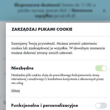
Ekspresowa dostawa!
Zamów do 11:30, a
USTAWIENIA REGIONALNE
paczka wyruszy jeszcze dziś! |
Darmowa
wysyłka
już od 45 zł!
Lokalizacja
Polska
ZARZĄDZAJ PLIKAMI COOKIE
Język
Szanujemy Twoją prywatność. Możesz zmienić ustawienia
polski
cookies lub zaakceptować je wszystkie. W dowolnym momencie
możesz dokonać zmiany swoich ustawień.
Waluta
usługa przerobu rzepaku CBI 19-13/2mln/Buteo+Scenic/jedn.
Polski złoty (PLN)
usługa przerobu rzepaku
Niezbędne
CBI 19-
Niezbędne pliki cookies służą do prawidłowego funkcjonowania strony
ZAPISZ
13/2mln/Buteo+Scenic/jed
internetowej i umożliwiają Ci komfortowe korzystanie z oferowanych przez
nas usług.
Pliki cookies odpowiadają na podejmowane przez Ciebie działania w celu
Więcej
m.in. dostosowania Twoich ustawień preferencji prywatności, logowania czy
wypełniania formularzy. Dzięki plikom cookies strona, z której korzystasz,
może działać bez zakłóceń.
Domyślnie
Funkcjonalne i personalizacyjne