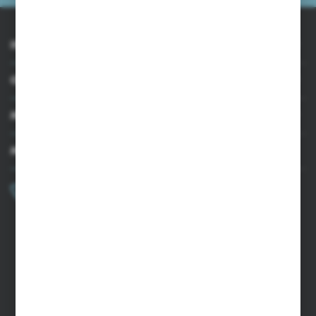
INFORMACJE
OBSŁUGA KLIENTA
MOJE KONTO
MASZ PYTANIE?
+48 502 050 479
Zapraszamy pon.-pt. 9.00-15.00
sklep@agrii.pl
FORMULARZ KONTAKTOWY