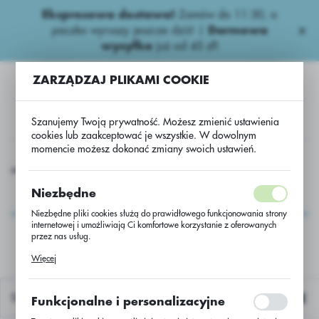
Ekspresowa dostawa!
Zamów do 11:30, a
USTAWIENIA REGIONALNE
paczka wyruszy jeszcze dziś! |
Darmowa
wysyłka
już od 45 zł!
Lokalizacja
ZARZĄDZAJ PLIKAMI COOKIE
Polska
Język
Szanujemy Twoją prywatność. Możesz zmienić ustawienia
polski
cookies lub zaakceptować je wszystkie. W dowolnym
momencie możesz dokonać zmiany swoich ustawień.
Waluta
e Nasiona
Inne
usługa przerobu rzepaku DK EXSUN/jedn.
Polski złoty (PLN)
usługa przerobu
Niezbędne
rzepaku DK
Niezbędne pliki cookies służą do prawidłowego funkcjonowania strony
ZAPISZ
internetowej i umożliwiają Ci komfortowe korzystanie z oferowanych
EXSUN/jedn.
przez nas usług.
Pliki cookies odpowiadają na podejmowane przez Ciebie działania w
Więcej
celu m.in. dostosowania Twoich ustawień preferencji prywatności,
logowania czy wypełniania formularzy. Dzięki plikom cookies strona, z
której korzystasz, może działać bez zakłóceń.
Domyślnie
Funkcjonalne i personalizacyjne