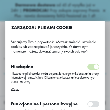
Darmowa dostawa
od 45 zł wysyłka już w
USTAWIENIA REGIONALNE
24h!
|
PROMOCJA!
Przy zakupie zaprawy Premis
Plus - nawóz donasienny foliQ Fessional za 1 zł!
Lokalizacja
ZARZĄDZAJ PLIKAMI COOKIE
Polska
Język
Szanujemy Twoją prywatność. Możesz zmienić ustawienia
polski
cookies lub zaakceptować je wszystkie. W dowolnym
momencie możesz dokonać zmiany swoich ustawień.
Waluta
Inne
usługa przerobu rzepaku DK IMPRESSION CL/jedn.
Polski złoty (PLN)
usługa przerobu
Niezbędne
rzepaku DK
Niezbędne pliki cookies służą do prawidłowego funkcjonowania strony
ZAPISZ
internetowej i umożliwiają Ci komfortowe korzystanie z oferowanych
IMPRESSION CL/jedn.
przez nas usług.
Pliki cookies odpowiadają na podejmowane przez Ciebie działania w
Więcej
celu m.in. dostosowania Twoich ustawień preferencji prywatności,
logowania czy wypełniania formularzy. Dzięki plikom cookies strona, z
której korzystasz, może działać bez zakłóceń.
Domyślnie
Funkcjonalne i personalizacyjne