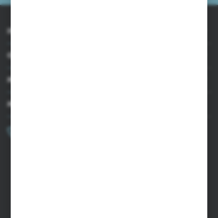
INFORMACJE
OBSŁUGA KLIENTA
MOJE KONTO
MASZ PYTANIE?
+48 502 050 479
Zapraszamy pon.-pt. 9.00-15.00
sklep@agrii.pl
FORMULARZ KONTAKTOWY