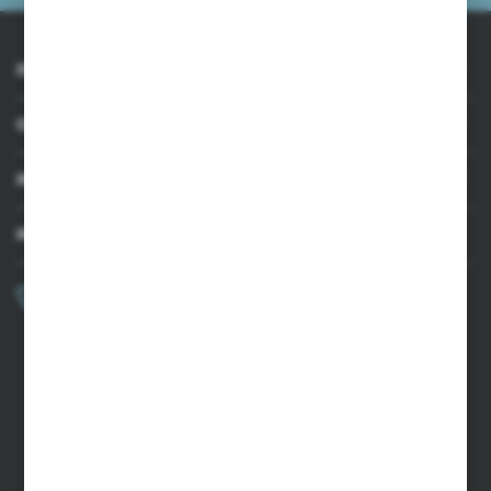
INFORMACJE
OBSŁUGA KLIENTA
MOJE KONTO
MASZ PYTANIE?
+48 502 050 479
Zapraszamy pon.-pt. 9.00-15.00
sklep@agrii.pl
FORMULARZ KONTAKTOWY