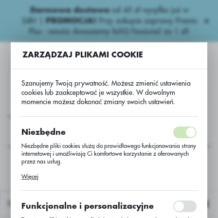
Darmowa dostawa
od 45 zł wysyłka już w
USTAWIENIA REGIONALNE
24h!
|
PROMOCJA!
Przy zakupie zaprawy Premis
Plus - nawóz donasienny foliQ Fessional za 1 zł!
Lokalizacja
ZARZĄDZAJ PLIKAMI COOKIE
Polska
Język
Szanujemy Twoją prywatność. Możesz zmienić ustawienia
polski
cookies lub zaakceptować je wszystkie. W dowolnym
momencie możesz dokonać zmiany swoich ustawień.
Waluta
a
Inne
Usługa przerobu rzepaku ES Momento/Scenic/jed.
Polski złoty (PLN)
Usługa przerobu
Niezbędne
rzepaku ES
Niezbędne pliki cookies służą do prawidłowego funkcjonowania strony
ZAPISZ
internetowej i umożliwiają Ci komfortowe korzystanie z oferowanych
Momento/Scenic/jed.
przez nas usług.
Pliki cookies odpowiadają na podejmowane przez Ciebie działania w
Więcej
celu m.in. dostosowania Twoich ustawień preferencji prywatności,
logowania czy wypełniania formularzy. Dzięki plikom cookies strona, z
której korzystasz, może działać bez zakłóceń.
Domyślnie
Funkcjonalne i personalizacyjne