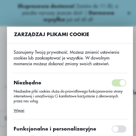
Ekspresowa dostawa!
Zamów do 11:30, a
USTAWIENIA REGIONALNE
paczka wyruszy jeszcze dziś! |
Darmowa
wysyłka
już od 45 zł!
Lokalizacja
ZARZĄDZAJ PLIKAMI COOKIE
Polska
Język
Szanujemy Twoją prywatność. Możesz zmienić ustawienia
polski
cookies lub zaakceptować je wszystkie. W dowolnym
momencie możesz dokonać zmiany swoich ustawień.
Waluta
Inne
Usługa przerobu rzepaku Harvey/Buteo+Scenic/jedn.
Polski złoty (PLN)
Usługa przerobu rzepaku
Niezbędne
Harvey/Buteo+Scenic/jedn
Niezbędne pliki cookies służą do prawidłowego funkcjonowania strony
ZAPISZ
internetowej i umożliwiają Ci komfortowe korzystanie z oferowanych
przez nas usług.
Pliki cookies odpowiadają na podejmowane przez Ciebie działania w
Więcej
celu m.in. dostosowania Twoich ustawień preferencji prywatności,
logowania czy wypełniania formularzy. Dzięki plikom cookies strona, z
Domyślnie
której korzystasz, może działać bez zakłóceń.
Funkcjonalne i personalizacyjne