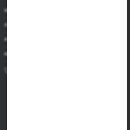
INFORMACJE
OBSŁUGA KLIENTA
MOJE KONTO
MASZ PYTANIE?
+48 502 050 479
Zapraszamy pon.-pt. 9.00-15.00
sklep@agrii.pl
FORMULARZ KONTAKTOWY