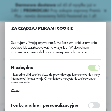
Darmowa dostawa
od 45 zł wysyłka już w
USTAWIENIA REGIONALNE
24h!
|
PROMOCJA!
Przy zakupie zaprawy Premis
Plus - nawóz donasienny foliQ Fessional za 1 zł!
Lokalizacja
ZARZĄDZAJ PLIKAMI COOKIE
Polska
Język
Szanujemy Twoją prywatność. Możesz zmienić ustawienia
polski
cookies lub zaakceptować je wszystkie. W dowolnym
momencie możesz dokonać zmiany swoich ustawień.
Waluta
Inne
Usługa przerobu rzepaku Harvey/Integral pro/jedn.
Polski złoty (PLN)
Usługa przerobu
Niezbędne
rzepaku
Niezbędne pliki cookies służą do prawidłowego funkcjonowania strony
ZAPISZ
internetowej i umożliwiają Ci komfortowe korzystanie z oferowanych
Harvey/Integral
przez nas usług.
pro/jedn.
Pliki cookies odpowiadają na podejmowane przez Ciebie działania w
Więcej
celu m.in. dostosowania Twoich ustawień preferencji prywatności,
logowania czy wypełniania formularzy. Dzięki plikom cookies strona, z
której korzystasz, może działać bez zakłóceń.
Funkcjonalne i personalizacyjne
Domyślnie