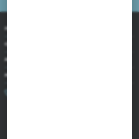
INFORMACJE
OBSŁUGA KLIENTA
MOJE KONTO
MASZ PYTANIE?
+48 502 050 479
Zapraszamy pon.-pt. 9.00-15.00
sklep@agrii.pl