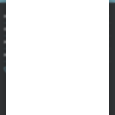
INFORMACJE
OBSŁUGA KLIENTA
MOJE KONTO
MASZ PYTANIE?
+48 502 050 479
Zapraszamy pon.-pt. 9.00-15.00
sklep@agrii.pl
FORMULARZ KONTAKTOWY