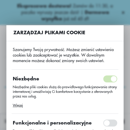
Ekspresowa dostawa!
Zamów do 11:30, a
USTAWIENIA REGIONALNE
paczka wyruszy jeszcze dziś! |
Darmowa
wysyłka
już od 45 zł!
Lokalizacja
ZARZĄDZAJ PLIKAMI COOKIE
Polska
Język
Szanujemy Twoją prywatność. Możesz zmienić ustawienia
polski
cookies lub zaakceptować je wszystkie. W dowolnym
momencie możesz dokonać zmiany swoich ustawień.
Waluta
na
Inne
Usługa przerobu rzepaku LG Altano/Scenic/jedn.
Polski złoty (PLN)
Usługa przerobu
Niezbędne
rzepaku LG
Niezbędne pliki cookies służą do prawidłowego funkcjonowania strony
ZAPISZ
internetowej i umożliwiają Ci komfortowe korzystanie z oferowanych
Altano/Scenic/jedn.
przez nas usług.
Pliki cookies odpowiadają na podejmowane przez Ciebie działania w
Więcej
celu m.in. dostosowania Twoich ustawień preferencji prywatności,
logowania czy wypełniania formularzy. Dzięki plikom cookies strona, z
której korzystasz, może działać bez zakłóceń.
Domyślnie
Funkcjonalne i personalizacyjne