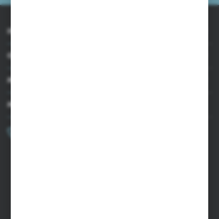
INFORMACJE
OBSŁUGA KLIENTA
MOJE KONTO
MASZ PYTANIE?
+48 502 050 479
Zapraszamy pon.-pt. 9.00-15.00
sklep@agrii.pl
FORMULARZ KONTAKTOWY