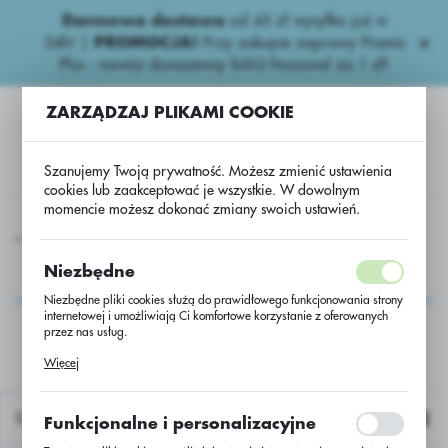
Darmowa dostawa
od 45 zł wysyłka już w
USTAWIENIA REGIONALNE
24h!
|
PROMOCJA!
Przy zakupie zaprawy Premis
Plus - nawóz donasienny foliQ Fessional za 1 zł!
Lokalizacja
ZARZĄDZAJ PLIKAMI COOKIE
Polska
Język
Szanujemy Twoją prywatność. Możesz zmienić ustawienia
polski
cookies lub zaakceptować je wszystkie. W dowolnym
momencie możesz dokonać zmiany swoich ustawień.
Waluta
Inne
usługa przerobu rzepaku LG Angelico/Scenic/jedn.
Polski złoty (PLN)
usługa przerobu
Niezbędne
rzepaku LG
Niezbędne pliki cookies służą do prawidłowego funkcjonowania strony
ZAPISZ
internetowej i umożliwiają Ci komfortowe korzystanie z oferowanych
Angelico/Scenic/jedn.
przez nas usług.
Pliki cookies odpowiadają na podejmowane przez Ciebie działania w
Więcej
celu m.in. dostosowania Twoich ustawień preferencji prywatności,
logowania czy wypełniania formularzy. Dzięki plikom cookies strona, z
której korzystasz, może działać bez zakłóceń.
Domyślnie
Funkcjonalne i personalizacyjne