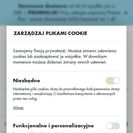
Darmowa dostawa
od 45 zł wysyłka już w
USTAWIENIA REGIONALNE
24h!
|
PROMOCJA!
Przy zakupie zaprawy Premis
Plus - nawóz donasienny foliQ Fessional za 1 zł!
Lokalizacja
ZARZĄDZAJ PLIKAMI COOKIE
Polska
Język
Szanujemy Twoją prywatność. Możesz zmienić ustawienia
polski
cookies lub zaakceptować je wszystkie. W dowolnym
momencie możesz dokonać zmiany swoich ustawień.
Waluta
na
Inne
Usługa przerobu rzepaku LG Kenobi/Scenic/jedn.
Polski złoty (PLN)
Usługa przerobu
Niezbędne
rzepaku LG
Niezbędne pliki cookies służą do prawidłowego funkcjonowania strony
ZAPISZ
internetowej i umożliwiają Ci komfortowe korzystanie z oferowanych
Kenobi/Scenic/jedn.
przez nas usług.
Pliki cookies odpowiadają na podejmowane przez Ciebie działania w
Więcej
celu m.in. dostosowania Twoich ustawień preferencji prywatności,
logowania czy wypełniania formularzy. Dzięki plikom cookies strona, z
której korzystasz, może działać bez zakłóceń.
Domyślnie
Funkcjonalne i personalizacyjne