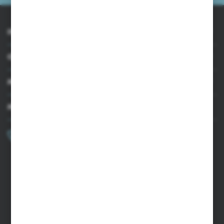
INFORMACJE
OBSŁUGA KLIENTA
MOJE KONTO
MASZ PYTANIE?
+48 502 050 479
Zapraszamy pon.-pt. 9.00-15.00
sklep@agrii.pl
FORMULARZ KONTAKTOWY