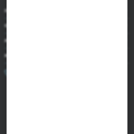
INFORMACJE
OBSŁUGA KLIENTA
MOJE KONTO
MASZ PYTANIE?
+48 502 050 479
Zapraszamy pon.-pt. 9.00-15.00
sklep@agrii.pl
FORMULARZ KONTAKTOWY