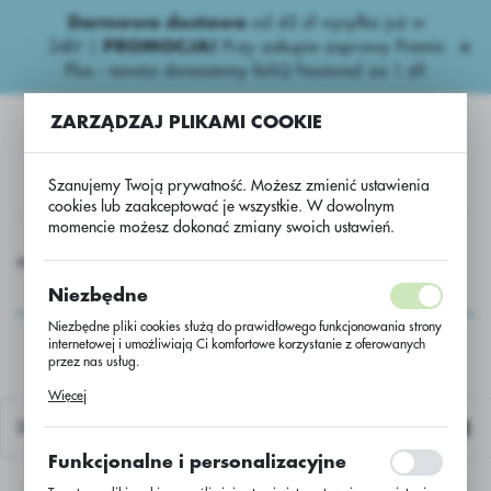
Darmowa dostawa
od 45 zł wysyłka już w
USTAWIENIA REGIONALNE
24h!
|
PROMOCJA!
Przy zakupie zaprawy Premis
Plus - nawóz donasienny foliQ Fessional za 1 zł!
Lokalizacja
ZARZĄDZAJ PLIKAMI COOKIE
Polska
Język
Szanujemy Twoją prywatność. Możesz zmienić ustawienia
polski
cookies lub zaakceptować je wszystkie. W dowolnym
momencie możesz dokonać zmiany swoich ustawień.
Waluta
 Nasiona
Inne
Usługa Przerobu/Soja Magnolia PZO C/1
Polski złoty (PLN)
Usługa Przerobu/Soja
Niezbędne
Magnolia PZO C/1
Niezbędne pliki cookies służą do prawidłowego funkcjonowania strony
internetowej i umożliwiają Ci komfortowe korzystanie z oferowanych
ZAPISZ
przez nas usług.
Pliki cookies odpowiadają na podejmowane przez Ciebie działania w
Więcej
celu m.in. dostosowania Twoich ustawień preferencji prywatności,
logowania czy wypełniania formularzy. Dzięki plikom cookies strona, z
Domyślnie
której korzystasz, może działać bez zakłóceń.
Funkcjonalne i personalizacyjne