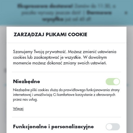
Ekspresowa dostawa!
Zamów do 11:30, a
USTAWIENIA REGIONALNE
paczka wyruszy jeszcze dziś! |
Darmowa
wysyłka
już od 45 zł!
Lokalizacja
ZARZĄDZAJ PLIKAMI COOKIE
Polska
Język
Szanujemy Twoją prywatność. Możesz zmienić ustawienia
polski
cookies lub zaakceptować je wszystkie. W dowolnym
momencie możesz dokonać zmiany swoich ustawień.
Waluta
ASIONA
Usł. transportowa .
Usługa transportowa nasiona
Polski złoty (PLN)
Usługa transportowa
Niezbędne
nasiona
Niezbędne pliki cookies służą do prawidłowego funkcjonowania strony
ZAPISZ
internetowej i umożliwiają Ci komfortowe korzystanie z oferowanych
przez nas usług.
Pliki cookies odpowiadają na podejmowane przez Ciebie działania w
Więcej
celu m.in. dostosowania Twoich ustawień preferencji prywatności,
REJECT NASIONA
logowania czy wypełniania formularzy. Dzięki plikom cookies strona, z
której korzystasz, może działać bez zakłóceń.
Funkcjonalne i personalizacyjne