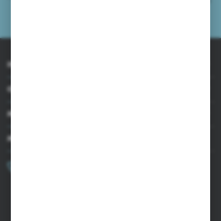
przeze mnie adres e-mail informacji dotyczących usług świadczonych przez
Administratora. Zgoda może zostać cofnięta w każdym czasie.
Polityka
prywatności
INFORMACJE
OBSŁUGA KLIENTA
MOJE KONTO
MASZ PYTANIE?
+48 502 050 479
Zapraszamy pon.-pt. 9.00-15.00
sklep@agrii.pl