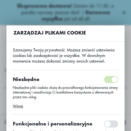
Ekspresowa dostawa!
Zamów do 11:30, a
USTAWIENIA REGIONALNE
paczka wyruszy jeszcze dziś! |
Darmowa
wysyłka
już od 45 zł!
Lokalizacja
ZARZĄDZAJ PLIKAMI COOKIE
Polska
Język
Szanujemy Twoją prywatność. Możesz zmienić ustawienia
polski
cookies lub zaakceptować je wszystkie. W dowolnym
momencie możesz dokonać zmiany swoich ustawień.
Waluta
kurydza
UW - kukurydza ES FIELDGOLD /50000/M403/Lidea
Polski złoty (PLN)
UW - kukurydza ES
Niezbędne
FIELDGOLD
Niezbędne pliki cookies służą do prawidłowego funkcjonowania strony
ZAPISZ
internetowej i umożliwiają Ci komfortowe korzystanie z oferowanych
/50000/M403/Lidea
przez nas usług.
Pliki cookies odpowiadają na podejmowane przez Ciebie działania w
Więcej
celu m.in. dostosowania Twoich ustawień preferencji prywatności,
logowania czy wypełniania formularzy. Dzięki plikom cookies strona, z
której korzystasz, może działać bez zakłóceń.
Domyślnie
Funkcjonalne i personalizacyjne