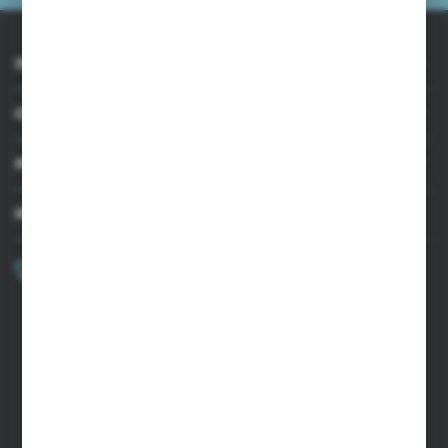
INFORMACJE
OBSŁUGA KLIENTA
MOJE KONTO
MASZ PYTANIE?
+48 502 050 479
Zapraszamy pon.-pt. 9.00-15.00
sklep@agrii.pl
FORMULARZ KONTAKTOWY