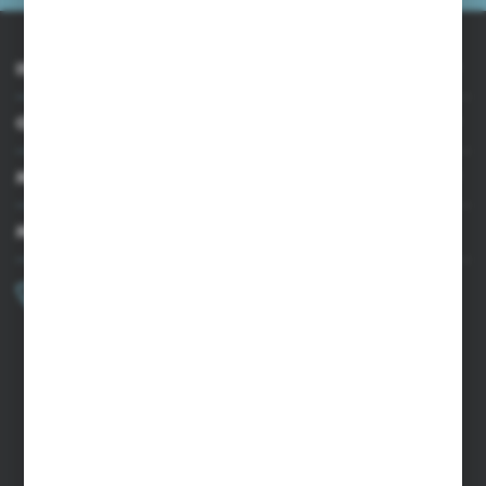
INFORMACJE
OBSŁUGA KLIENTA
MOJE KONTO
MASZ PYTANIE?
+48 502 050 479
Zapraszamy pon.-pt. 9.00-15.00
sklep@agrii.pl
FORMULARZ KONTAKTOWY