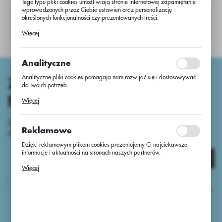
Tego typu pliki cookies umożliwiają stronie internetowej zapamiętanie
wprowadzonych przez Ciebie ustawień oraz personalizację
określonych funkcjonalności czy prezentowanych treści.
Nie znaleziono produktów w tej kategorii:
Proszę wybrać inną kategorię.
Dzięki tym plikom cookies możemy zapewnić Ci większy komfort
Więcej
korzystania z funkcjonalności naszej strony poprzez dopasowanie jej
do Twoich indywidualnych preferencji. Wyrażenie zgody na
funkcjonalne i personalizacyjne pliki cookies gwarantuje dostępność
większej ilości funkcji na stronie.
Analityczne
Analityczne pliki cookies pomagają nam rozwijać się i dostosowywać
ZAPISZ SIĘ DO
do Twoich potrzeb.
Cookies analityczne pozwalają na uzyskanie informacji w zakresie
NEWSLETTERA
Więcej
wykorzystywania witryny internetowej, miejsca oraz częstotliwości, z
jaką odwiedzane są nasze serwisy www. Dane pozwalają nam na
ocenę naszych serwisów internetowych pod względem ich popularności
Zapisz się do newsletter i otrzymaj dostęp
wśród użytkowników. Zgromadzone informacje są przetwarzane w
Reklamowe
do unikalnych porad oraz nowości produktowych
formie zanonimizowanej. Wyrażenie zgody na analityczne pliki
cookies gwarantuje dostępność wszystkich funkcjonalności.
Dzięki reklamowym plikom cookies prezentujemy Ci najciekawsze
informacje i aktualności na stronach naszych partnerów.
Zapisz się
Promocyjne pliki cookies służą do prezentowania Ci naszych
Więcej
komunikatów na podstawie analizy Twoich upodobań oraz Twoich
zwyczajów dotyczących przeglądanej witryny internetowej. Treści
Wyrażam zgodę na otrzymywanie drogą elektroniczną na wskazany
promocyjne mogą pojawić się na stronach podmiotów trzecich lub firm
przeze mnie adres e-mail informacji dotyczących usług świadczonych przez
będących naszymi partnerami oraz innych dostawców usług. Firmy te
Administratora. Zgoda może zostać cofnięta w każdym czasie.
Polityka
działają w charakterze pośredników prezentujących nasze treści w
prywatności
postaci wiadomości, ofert, komunikatów mediów społecznościowych.