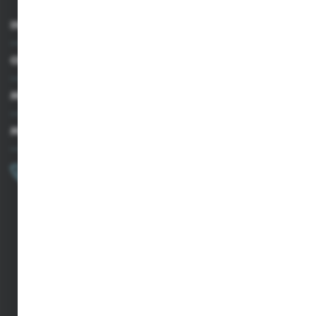
INFORMACJE
OBSŁUGA KLIENTA
MOJE KONTO
MASZ PYTANIE?
+48 502 050 479
Zapraszamy pon.-pt. 9.00-15.00
sklep@agrii.pl
FORMULARZ KONTAKTOWY