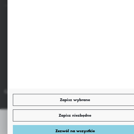
Bezpieczne płatności
Dołącz do nas
Copyright by sklep.agrii.pl
Agencja interaktywna
[ti]
Powered by
2ClickShop®
Zapisz wybrane
Zapisz niezbędne
Zezwól na wszystkie