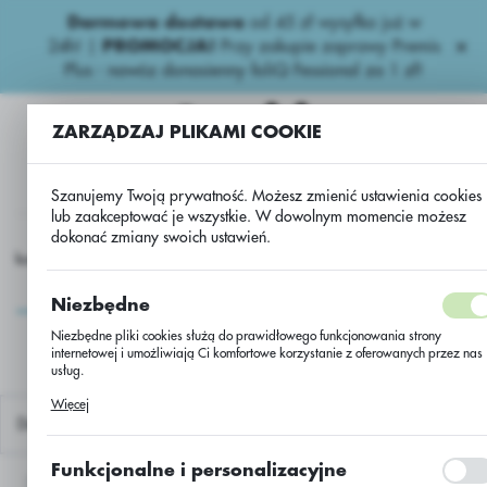
Darmowa dostawa
od 45 zł wysyłka już w
USTAWIENIA REGIONALNE
24h!
|
PROMOCJA!
Przy zakupie zaprawy Premis
Plus - nawóz donasienny foliQ Fessional za 1 zł!
Lokalizacja
Polska
ZARZĄDZAJ PLIKAMI COOKIE
Język
Szanujemy Twoją prywatność. Możesz zmienić ustawienia cookies
polski
lub zaakceptować je wszystkie. W dowolnym momencie możesz
dokonać zmiany swoich ustawień.
Waluta
Kukurydza
UW - kukurydza ES HATTRICK/50000/M403/Lidea
Polski złoty (PLN)
UW - kukurydza ES
Niezbędne
HATTRICK/50000/M403/Li
Niezbędne pliki cookies służą do prawidłowego funkcjonowania strony
ZAPISZ
internetowej i umożliwiają Ci komfortowe korzystanie z oferowanych przez nas
usług.
Pliki cookies odpowiadają na podejmowane przez Ciebie działania w celu m.in
Więcej
dostosowania Twoich ustawień preferencji prywatności, logowania czy
Domyślnie
wypełniania formularzy. Dzięki plikom cookies strona, z której korzystasz, moż
działać bez zakłóceń.
Funkcjonalne i personalizacyjne