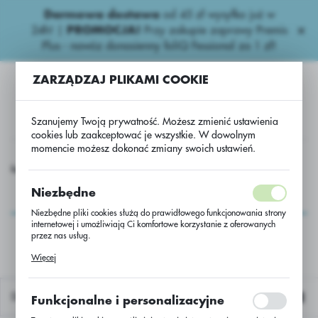
Darmowa dostawa
od 45 zł wysyłka już w
USTAWIENIA REGIONALNE
24h!
|
PROMOCJA!
Przy zakupie zaprawy Premis
Plus - nawóz donasienny foliQ Fessional za 1 zł!
Lokalizacja
ZARZĄDZAJ PLIKAMI COOKIE
Polska
Język
Szanujemy Twoją prywatność. Możesz zmienić ustawienia
polski
cookies lub zaakceptować je wszystkie. W dowolnym
momencie możesz dokonać zmiany swoich ustawień.
Waluta
Kukurydza
UW - kukurydza ES MYLADY /50000/M403/Lidea
Polski złoty (PLN)
UW - kukurydza ES
Niezbędne
MYLADY
Niezbędne pliki cookies służą do prawidłowego funkcjonowania strony
ZAPISZ
internetowej i umożliwiają Ci komfortowe korzystanie z oferowanych
/50000/M403/Lidea
przez nas usług.
Pliki cookies odpowiadają na podejmowane przez Ciebie działania w
Więcej
celu m.in. dostosowania Twoich ustawień preferencji prywatności,
logowania czy wypełniania formularzy. Dzięki plikom cookies strona, z
której korzystasz, może działać bez zakłóceń.
Domyślnie
Funkcjonalne i personalizacyjne