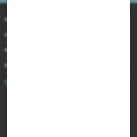
INFORMACJE
OBSŁUGA KLIENTA
MOJE KONTO
MASZ PYTANIE?
+48 502 050 479
Zapraszamy pon.-pt. 9.00-15.00
sklep@agrii.pl
FORMULARZ KONTAKTOWY