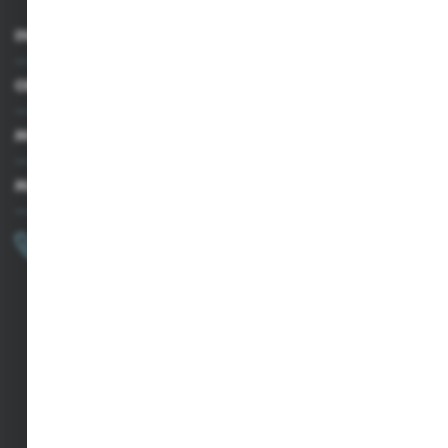
INFORMACJE
OBSŁUGA KLIENTA
MOJE KONTO
MASZ PYTANIE?
+48 502 050 479
Zapraszamy pon.-pt. 9.00-15.00
sklep@agrii.pl
FORMULARZ KONTAKTOWY