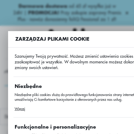
Darmowa dostawa
od 45 zł wysyłka już w
USTAWIENIA REGIONALNE
24h!
|
PROMOCJA!
Przy zakupie zaprawy Premis
Plus - nawóz donasienny foliQ Fessional za 1 zł!
Lokalizacja
Polska
ZARZĄDZAJ PLIKAMI COOKIE
Język
polski
Szanujemy Twoją prywatność. Możesz zmienić ustawienia cookies 
zaakceptować je wszystkie. W dowolnym momencie możesz doko
zmiany swoich ustawień.
Waluta
kurydza
UW - kukurydza ES PERSPECTIVE/50000/M219/Lidea
Polski złoty (PLN)
UW - kukurydza ES
Niezbędne
PERSPECTIVE/50000/M219
ZAPISZ
Niezbędne pliki cookies służą do prawidłowego funkcjonowania strony internet
umożliwiają Ci komfortowe korzystanie z oferowanych przez nas usług.
Pliki cookies odpowiadają na podejmowane przez Ciebie działania w celu m.i
Więcej
dostosowania Twoich ustawień preferencji prywatności, logowania czy wypełni
formularzy. Dzięki plikom cookies strona, z której korzystasz, może działać bez
Domyślnie
zakłóceń.
Funkcjonalne i personalizacyjne