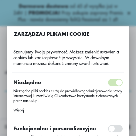
Darmowa dostawa
od 45 zł wysyłka już w
USTAWIENIA REGIONALNE
24h!
|
PROMOCJA!
Przy zakupie zaprawy Premis
Plus - nawóz donasienny foliQ Fessional za 1 zł!
Lokalizacja
ZARZĄDZAJ PLIKAMI COOKIE
Polska
Język
Szanujemy Twoją prywatność. Możesz zmienić ustawienia
polski
cookies lub zaakceptować je wszystkie. W dowolnym
momencie możesz dokonać zmiany swoich ustawień.
Waluta
Kukurydza
UW - kukurydza ES YAKARI /50000/M107/Lidea
Polski złoty (PLN)
UW - kukurydza ES
Niezbędne
YAKARI
Niezbędne pliki cookies służą do prawidłowego funkcjonowania strony
ZAPISZ
internetowej i umożliwiają Ci komfortowe korzystanie z oferowanych
/50000/M107/Lidea
przez nas usług.
Pliki cookies odpowiadają na podejmowane przez Ciebie działania w
Więcej
celu m.in. dostosowania Twoich ustawień preferencji prywatności,
logowania czy wypełniania formularzy. Dzięki plikom cookies strona, z
której korzystasz, może działać bez zakłóceń.
Domyślnie
Funkcjonalne i personalizacyjne