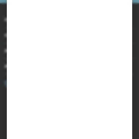
INFORMACJE
OBSŁUGA KLIENTA
MOJE KONTO
MASZ PYTANIE?
+48 502 050 479
Zapraszamy pon.-pt. 9.00-15.00
sklep@agrii.pl
FORMULARZ KONTAKTOWY