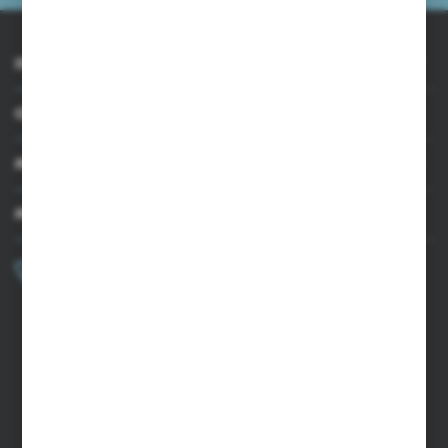
INFORMACJE
OBSŁUGA KLIENTA
MOJE KONTO
MASZ PYTANIE?
+48 502 050 479
Zapraszamy pon.-pt. 9.00-15.00
sklep@agrii.pl
FORMULARZ KONTAKTOWY