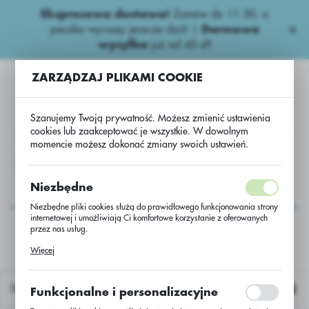
Ekspresowa dostawa!
Zamów do 11:30, a
USTAWIENIA REGIONALNE
paczka wyruszy jeszcze dziś! |
Darmowa
wysyłka
już od 45 zł!
Lokalizacja
ZARZĄDZAJ PLIKAMI COOKIE
Polska
Język
Szanujemy Twoją prywatność. Możesz zmienić ustawienia
polski
cookies lub zaakceptować je wszystkie. W dowolnym
momencie możesz dokonać zmiany swoich ustawień.
Waluta
Kukurydza
UW - kukurydza EVGENI /50000/M403/Lidea
Polski złoty (PLN)
UW - kukurydza
Niezbędne
EVGENI
Niezbędne pliki cookies służą do prawidłowego funkcjonowania strony
ZAPISZ
internetowej i umożliwiają Ci komfortowe korzystanie z oferowanych
/50000/M403/Lidea
przez nas usług.
Pliki cookies odpowiadają na podejmowane przez Ciebie działania w
Więcej
celu m.in. dostosowania Twoich ustawień preferencji prywatności,
logowania czy wypełniania formularzy. Dzięki plikom cookies strona, z
której korzystasz, może działać bez zakłóceń.
Domyślnie
Funkcjonalne i personalizacyjne