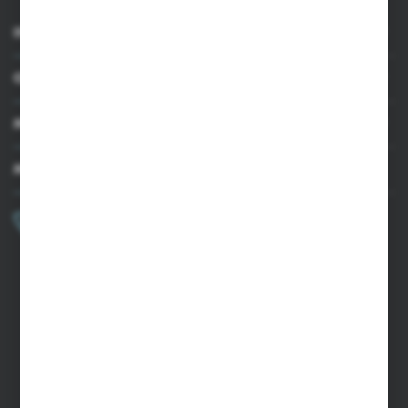
INFORMACJE
OBSŁUGA KLIENTA
MOJE KONTO
MASZ PYTANIE?
+48 502 050 479
Zapraszamy pon.-pt. 9.00-15.00
sklep@agrii.pl
FORMULARZ KONTAKTOWY