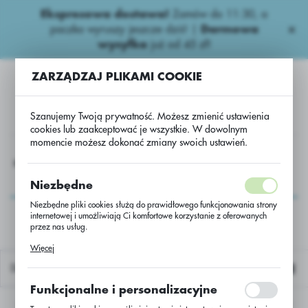
Ekspresowa dostawa!
Zamów do 11:30, a
USTAWIENIA REGIONALNE
paczka wyruszy jeszcze dziś! |
Darmowa
wysyłka
już od 45 zł!
Lokalizacja
ZARZĄDZAJ PLIKAMI COOKIE
Polska
Język
Szanujemy Twoją prywatność. Możesz zmienić ustawienia
polski
cookies lub zaakceptować je wszystkie. W dowolnym
momencie możesz dokonać zmiany swoich ustawień.
Waluta
Kukurydza
UW - kukurydza LUIGI CS /50000/M403/Lidea
Polski złoty (PLN)
UW - kukurydza LUIGI
Niezbędne
CS /50000/M403/Lidea
Niezbędne pliki cookies służą do prawidłowego funkcjonowania strony
internetowej i umożliwiają Ci komfortowe korzystanie z oferowanych
ZAPISZ
przez nas usług.
Pliki cookies odpowiadają na podejmowane przez Ciebie działania w
Więcej
celu m.in. dostosowania Twoich ustawień preferencji prywatności,
logowania czy wypełniania formularzy. Dzięki plikom cookies strona, z
Domyślnie
której korzystasz, może działać bez zakłóceń.
Funkcjonalne i personalizacyjne