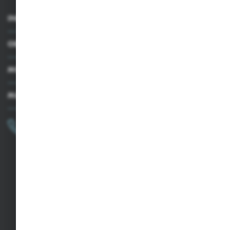
INFORMACJE
OBSŁUGA KLIENTA
MOJE KONTO
MASZ PYTANIE?
+48 502 050 479
Zapraszamy pon.-pt. 9.00-15.00
sklep@agrii.pl
FORMULARZ KONTAKTOWY