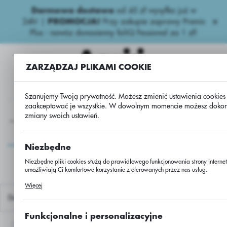
Darmowa dostawa
od 45 zł wysyłka już w
USTAWIENIA REGIONALNE
24h!
|
PROMOCJA!
Przy zakupie zaprawy Premis
Plus - nawóz donasienny foliQ Fessional za 1 zł!
Lokalizacja
Polska
ZARZĄDZAJ PLIKAMI COOKIE
Język
polski
Szanujemy Twoją prywatność. Możesz zmienić ustawienia cookies
zaakceptować je wszystkie. W dowolnym momencie możesz doko
Waluta
zmiany swoich ustawień.
a
Inne
UW-rzepak ES QUANTIKO/162000/Buteo+Scenic
Polski złoty (PLN)
UW-rzepak ES
Niezbędne
QUANTIKO/162000/Buteo+
ZAPISZ
Niezbędne pliki cookies służą do prawidłowego funkcjonowania strony internet
umożliwiają Ci komfortowe korzystanie z oferowanych przez nas usług.
Pliki cookies odpowiadają na podejmowane przez Ciebie działania w celu m.i
Więcej
dostosowania Twoich ustawień preferencji prywatności, logowania czy wypełn
formularzy. Dzięki plikom cookies strona, z której korzystasz, może działać be
Domyślnie
Funkcjonalne i personalizacyjne