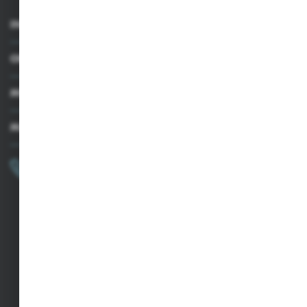
INFORMACJE
OBSŁUGA KLIENTA
MOJE KONTO
MASZ PYTANIE?
+48 502 050 479
Zapraszamy pon.-pt. 9.00-15.00
sklep@agrii.pl
FORMULARZ KONTAKTOWY