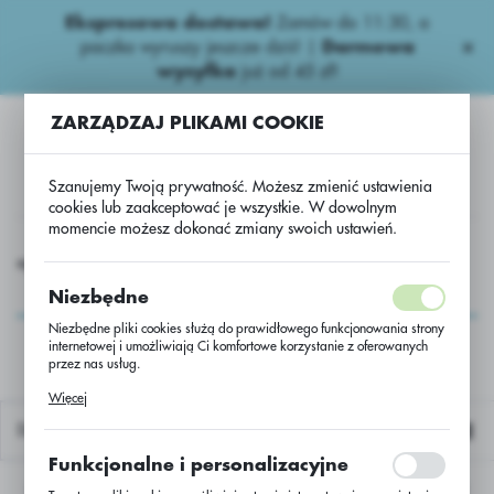
Ekspresowa dostawa!
Zamów do 11:30, a
USTAWIENIA REGIONALNE
paczka wyruszy jeszcze dziś! |
Darmowa
wysyłka
już od 45 zł!
Lokalizacja
ZARZĄDZAJ PLIKAMI COOKIE
Polska
Język
Szanujemy Twoją prywatność. Możesz zmienić ustawienia
polski
cookies lub zaakceptować je wszystkie. W dowolnym
momencie możesz dokonać zmiany swoich ustawień.
Waluta
Rzepak ozimy
UW-rzepak Zacari CS /2160000/Buteo+Scenic
Polski złoty (PLN)
UW-rzepak Zacari CS
Niezbędne
/2160000/Buteo+Scenic
Niezbędne pliki cookies służą do prawidłowego funkcjonowania strony
internetowej i umożliwiają Ci komfortowe korzystanie z oferowanych
ZAPISZ
przez nas usług.
Pliki cookies odpowiadają na podejmowane przez Ciebie działania w
Więcej
celu m.in. dostosowania Twoich ustawień preferencji prywatności,
logowania czy wypełniania formularzy. Dzięki plikom cookies strona, z
Domyślnie
której korzystasz, może działać bez zakłóceń.
Funkcjonalne i personalizacyjne