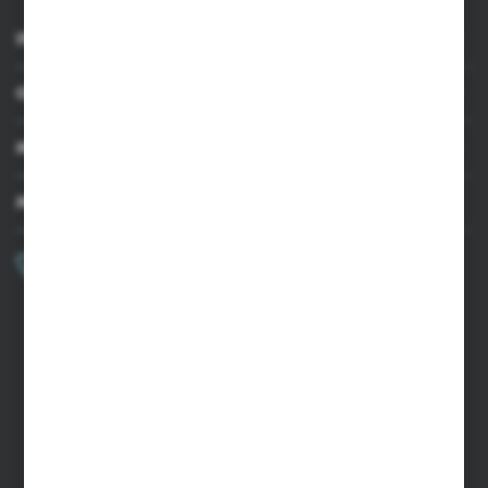
INFORMACJE
OBSŁUGA KLIENTA
MOJE KONTO
MASZ PYTANIE?
+48 502 050 479
Zapraszamy pon.-pt. 9.00-15.00
sklep@agrii.pl
FORMULARZ KONTAKTOWY