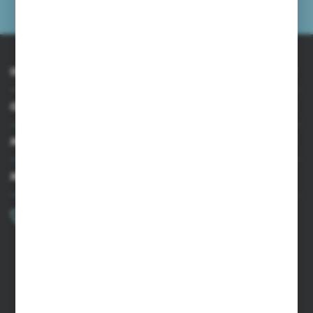
prywatności
INFORMACJE
OBSŁUGA KLIENTA
MOJE KONTO
MASZ PYTANIE?
+48 502 050 479
Zapraszamy pon.-pt. 9.00-15.00
sklep@agrii.pl