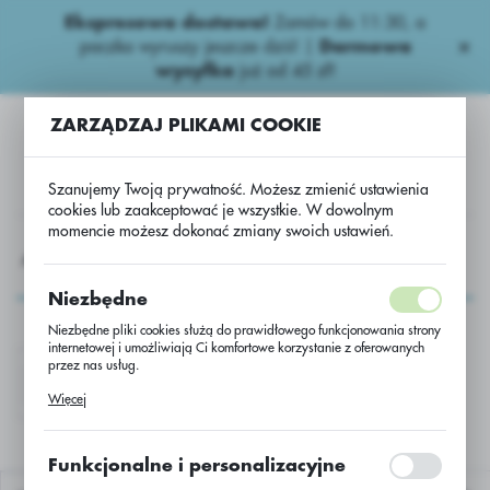
Ekspresowa dostawa!
Zamów do 11:30, a
USTAWIENIA REGIONALNE
paczka wyruszy jeszcze dziś! |
Darmowa
wysyłka
już od 45 zł!
Lokalizacja
ZARZĄDZAJ PLIKAMI COOKIE
Polska
Język
Szanujemy Twoją prywatność. Możesz zmienić ustawienia
polski
cookies lub zaakceptować je wszystkie. W dowolnym
momencie możesz dokonać zmiany swoich ustawień.
Waluta
AGROCHEMIA
Niepestycydowe
Użyźniacze glebowe
Polski złoty (PLN)
Użyźniacze glebowe
Niezbędne
Niezbędne pliki cookies służą do prawidłowego funkcjonowania strony
ZAPISZ
internetowej i umożliwiają Ci komfortowe korzystanie z oferowanych
przez nas usług.
UG MAX.
Pliki cookies odpowiadają na podejmowane przez Ciebie działania w
Więcej
celu m.in. dostosowania Twoich ustawień preferencji prywatności,
logowania czy wypełniania formularzy. Dzięki plikom cookies strona, z
której korzystasz, może działać bez zakłóceń.
Funkcjonalne i personalizacyjne