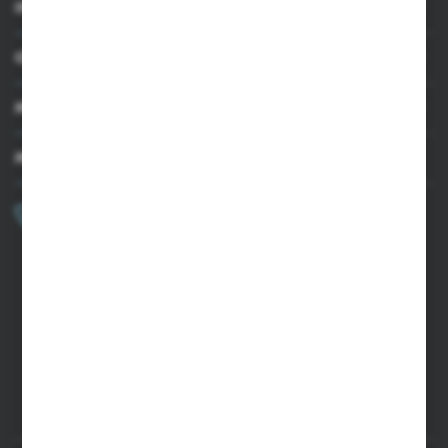
INFORMACJE
OBSŁUGA KLIENTA
MOJE KONTO
MASZ PYTANIE?
+48 502 050 479
Zapraszamy pon.-pt. 9.00-15.00
sklep@agrii.pl
FORMULARZ KONTAKTOWY