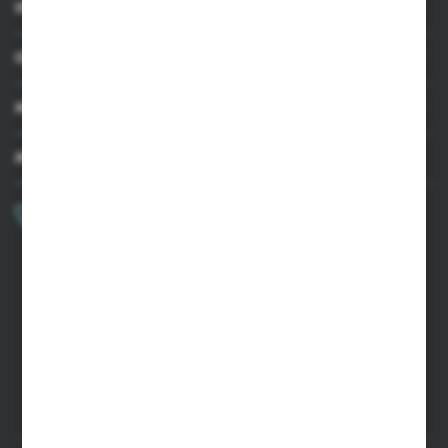
INFORMACJE
OBSŁUGA KLIENTA
MOJE KONTO
MASZ PYTANIE?
+48 502 050 479
Zapraszamy pon.-pt. 9.00-15.00
sklep@agrii.pl
FORMULARZ KONTAKTOWY